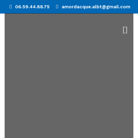
06.59.44.88.75
amordacque.albt@gmail.com